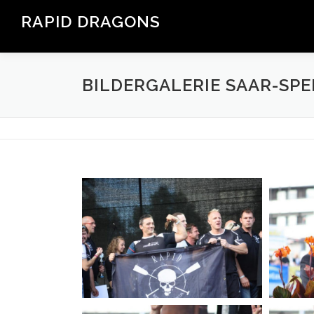
Zum
RAPID DRAGONS
Inhalt
Drachenbootteam aus Saarbrücken
springen
BILDERGALERIE SAAR-SPE