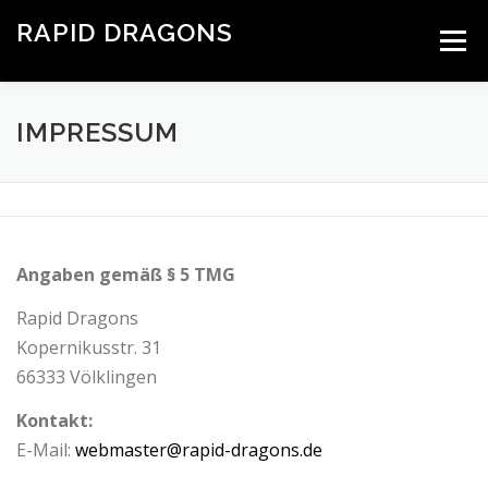
Zum
RAPID DRAGONS
Inhalt
Menü
springen
Drachenbootteam aus Saarbrücken
HOME
EVENTS
BLOGNEWS
HALL OF FAME
IMPRESSUM
GALLERY
RAPID TV
IMPRESSUM
Angaben gemäß § 5 TMG
DATENSCHUTZ
Rapid Dragons
Kopernikusstr. 31
66333 Völklingen
Kontakt:
E-Mail:
webmaster@rapid-dragons.de